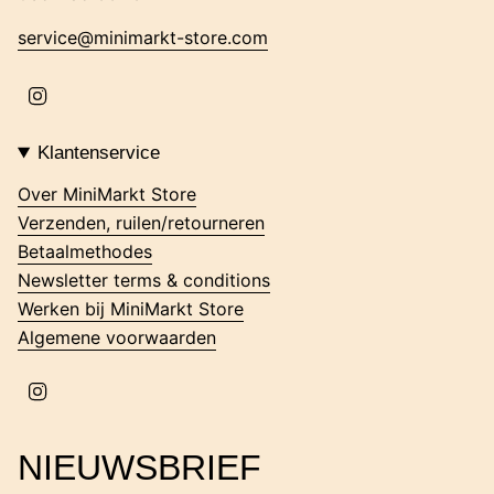
service@minimarkt-store.com
I
n
s
t
Klantenservice
a
g
Over MiniMarkt Store
r
Verzenden, ruilen/retourneren
a
m
Betaalmethodes
Newsletter terms & conditions
Werken bij MiniMarkt Store
Algemene voorwaarden
I
n
s
t
NIEUWSBRIEF
a
g