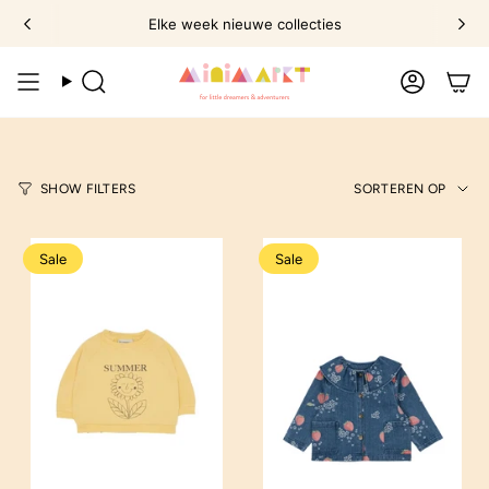
Ga
Elke week nieuwe collecties
naar
omschrijving
Zoek
Account
Sorte
SHOW FILTERS
SORTEREN OP
op
Sale
Sale