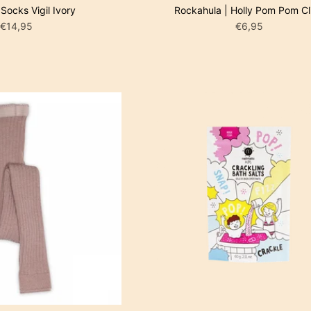
 Socks Vigil Ivory
Rockahula | Holly Pom Pom Cl
€14,95
€6,95