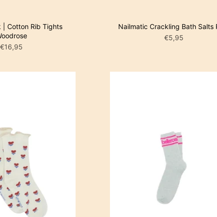
IN WINKE
| Cotton Rib Tights
Nailmatic Crackling Bath Salts 
oodrose
€5,95
€16,95