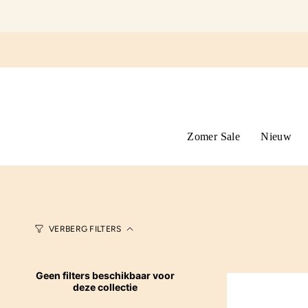
Ga
naar
omschrijving
Zomer Sale
Nieuw
VERBERG FILTERS
Geen filters beschikbaar voor
deze collectie