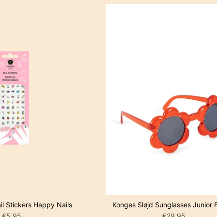
IN WINKELWAGEN
IN WINKE
il Stickers Happy Nails
Konges Sløjd Sunglasses Junior 
€5,95
€29,95