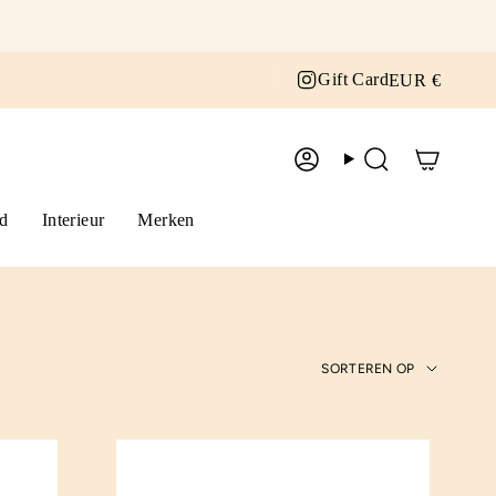
Curr
Instagram
Gift Card
EUR €
Account
Zoek
d
Interieur
Merken
Sorteren
SORTEREN OP
op