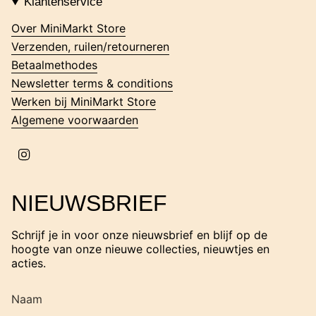
Klantenservice
a
g
Over MiniMarkt Store
r
Verzenden, ruilen/retourneren
a
m
Betaalmethodes
Newsletter terms & conditions
Werken bij MiniMarkt Store
Algemene voorwaarden
I
n
s
t
NIEUWSBRIEF
a
g
r
Schrijf je in voor onze nieuwsbrief en blijf op de
a
hoogte van onze nieuwe collecties, nieuwtjes en
m
acties.