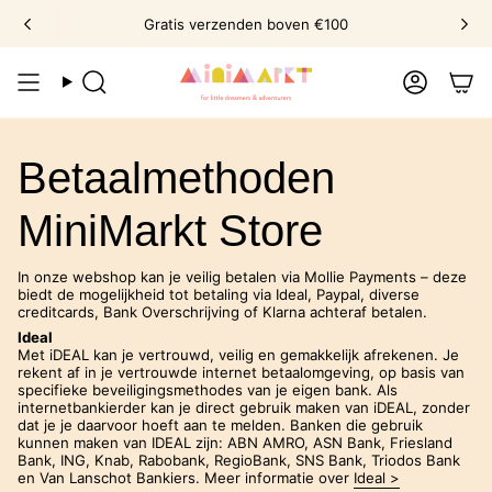
Ga
Gratis verzenden boven €100
Elke week nieuwe collecties
naar
omschrijving
Zoek
Account
Betaalmethoden
MiniMarkt Store
In onze webshop kan je veilig betalen via Mollie Payments – deze
biedt de mogelijkheid tot betaling via Ideal, Paypal, diverse
creditcards, Bank Overschrijving of Klarna achteraf betalen.
Ideal
Met iDEAL kan je vertrouwd, veilig en gemakkelijk afrekenen. Je
rekent af in je vertrouwde internet betaalomgeving, op basis van
specifieke beveiligingsmethodes van je eigen bank. Als
internetbankierder kan je direct gebruik maken van iDEAL, zonder
dat je je daarvoor hoeft aan te melden. Banken die gebruik
kunnen maken van IDEAL zijn: ABN AMRO, ASN Bank, Friesland
Bank, ING, Knab, Rabobank, RegioBank, SNS Bank, Triodos Bank
en Van Lanschot Bankiers. Meer informatie over
Ideal >