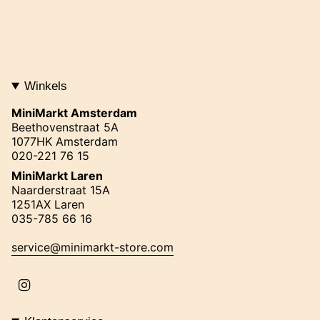
Winkels
MiniMarkt Amsterdam
Beethovenstraat 5A
1077HK Amsterdam
020-221 76 15
MiniMarkt Laren
Naarderstraat 15A
1251AX Laren
035-785 66 16
service@minimarkt-store.com
I
n
s
t