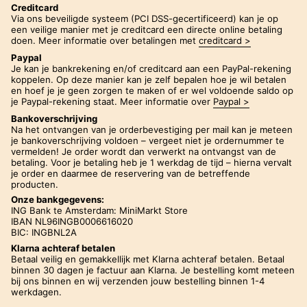
Creditcard
Via ons beveiligde systeem (PCI DSS-gecertificeerd) kan je op
een veilige manier met je creditcard een directe online betaling
doen. Meer informatie over betalingen met
creditcard >
Paypal
Je kan je bankrekening en/of creditcard aan een PayPal-rekening
koppelen. Op deze manier kan je zelf bepalen hoe je wil betalen
en hoef je je geen zorgen te maken of er wel voldoende saldo op
je Paypal-rekening staat. Meer informatie over
Paypal >
Bankoverschrijving
Na het ontvangen van je orderbevestiging per mail kan je meteen
je bankoverschrijving voldoen – vergeet niet je ordernummer te
vermelden! Je order wordt dan verwerkt na ontvangst van de
betaling. Voor je betaling heb je 1 werkdag de tijd – hierna vervalt
je order en daarmee de reservering van de betreffende
producten.
Onze bankgegevens:
ING Bank te Amsterdam: MiniMarkt Store
IBAN NL96INGB0006616020
BIC: INGBNL2A
Klarna achteraf betalen
Betaal veilig en gemakkellijk met Klarna achteraf betalen. Betaal
binnen 30 dagen je factuur aan Klarna. Je bestelling komt meteen
bij ons binnen en wij verzenden jouw bestelling binnen 1-4
werkdagen.