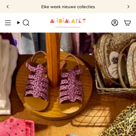
Ga
Elke week nieuwe collecties
naar
omschrijving
Zoek
Account