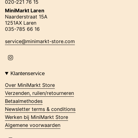
020-221 76 15
MiniMarkt Laren
Naarderstraat 15A
1251AX Laren
035-785 66 16
service@minimarkt-store.com
I
n
s
t
Klantenservice
a
g
Over MiniMarkt Store
r
Verzenden, ruilen/retourneren
a
m
Betaalmethodes
Newsletter terms & conditions
Werken bij MiniMarkt Store
Algemene voorwaarden