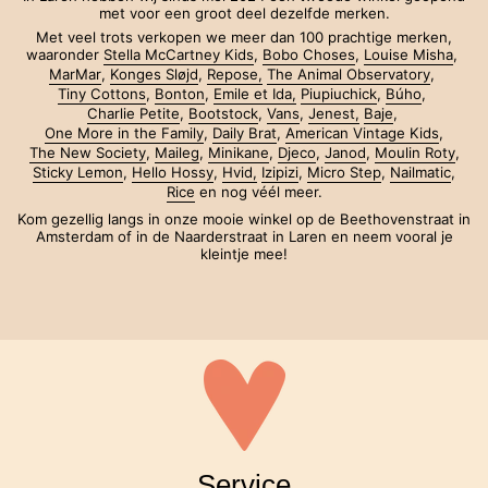
met voor een groot deel dezelfde merken.
Met veel trots verkopen we meer dan 100 prachtige merken,
waaronder
Stella McCartney Kids
,
Bobo Choses
,
Louise Misha
,
MarMar
,
Konges Sløjd
,
Repose,
The Animal Observatory
,
Tiny Cottons
,
Bonton
,
Emile et Ida,
Piupiuchick
,
Búho
,
Charlie Petite
,
Bootstock
,
Vans
,
Jenest,
Baje
,
One More in the Family
,
Daily Brat
,
American Vintage Kids
,
The New Society
,
Maileg
,
Minikane
,
Djeco
,
Janod
,
Moulin Roty
,
Sticky Lemon
,
Hello Hossy
,
Hvid,
Izipizi
,
Micro Step
,
Nailmatic
,
Rice
en nog véél meer.
Kom gezellig langs in onze mooie winkel op de Beethovenstraat in
Amsterdam of in de Naarderstraat in Laren en neem vooral je
kleintje mee!
Service