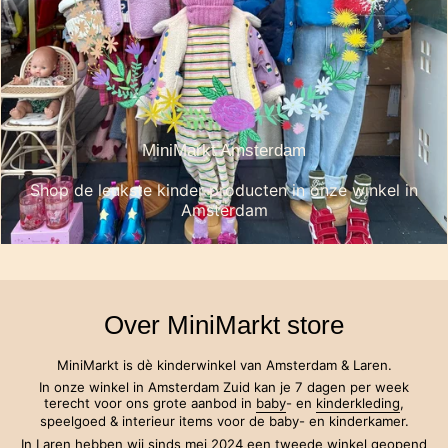
MiniMarkt Amsterdam
Shop de leukste kinder producten in onze winkel in
Amsterdam
Over MiniMarkt store
MiniMarkt is dè kinderwinkel van Amsterdam & Laren.
In onze winkel in Amsterdam Zuid kan je 7 dagen per week
terecht voor ons grote aanbod in
baby
- en
kinderkleding
,
speelgoed & interieur items voor de baby- en kinderkamer.
In Laren hebben wij sinds mei 2024 een tweede winkel geopend