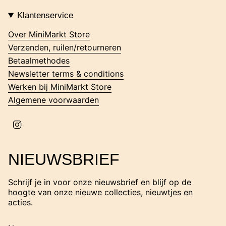
s
t
Klantenservice
a
g
Over MiniMarkt Store
r
Verzenden, ruilen/retourneren
a
m
Betaalmethodes
Newsletter terms & conditions
Werken bij MiniMarkt Store
Algemene voorwaarden
I
n
s
t
NIEUWSBRIEF
a
g
r
Schrijf je in voor onze nieuwsbrief en blijf op de
a
hoogte van onze nieuwe collecties, nieuwtjes en
m
acties.