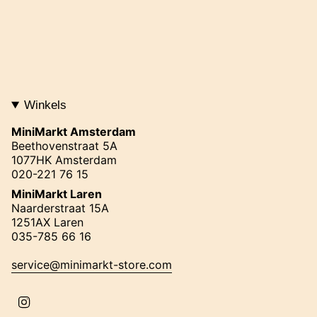
Winkels
MiniMarkt Amsterdam
Beethovenstraat 5A
1077HK Amsterdam
020-221 76 15
MiniMarkt Laren
Naarderstraat 15A
1251AX Laren
035-785 66 16
service@minimarkt-store.com
I
n