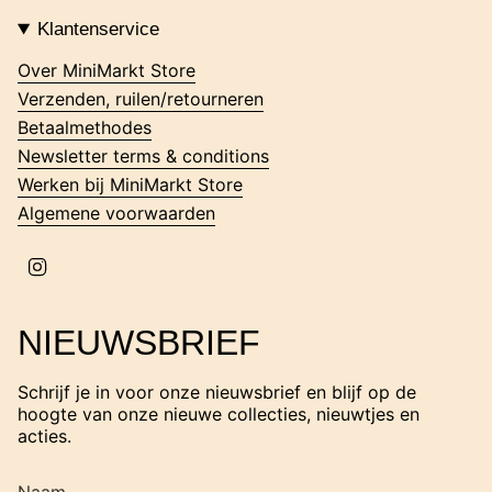
s
t
Klantenservice
a
g
Over MiniMarkt Store
r
Verzenden, ruilen/retourneren
a
m
Betaalmethodes
Newsletter terms & conditions
Werken bij MiniMarkt Store
Algemene voorwaarden
I
n
s
t
NIEUWSBRIEF
a
g
r
Schrijf je in voor onze nieuwsbrief en blijf op de
a
hoogte van onze nieuwe collecties, nieuwtjes en
m
acties.