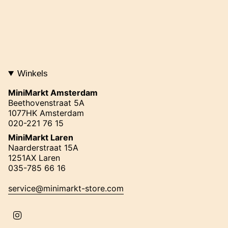
Winkels
MiniMarkt Amsterdam
Beethovenstraat 5A
1077HK Amsterdam
020-221 76 15
MiniMarkt Laren
Naarderstraat 15A
1251AX Laren
035-785 66 16
service@minimarkt-store.com
I
n