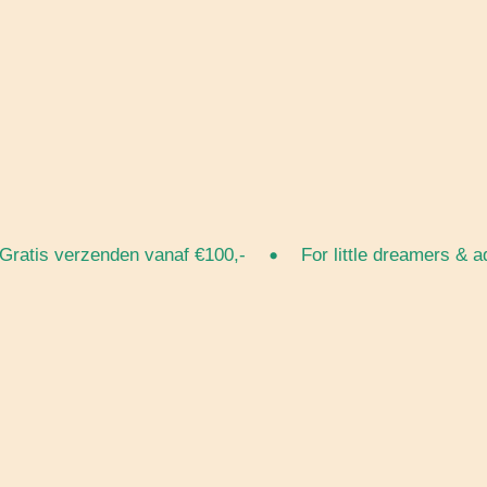
•
tis verzenden vanaf €100,-
For little dreamers & adve