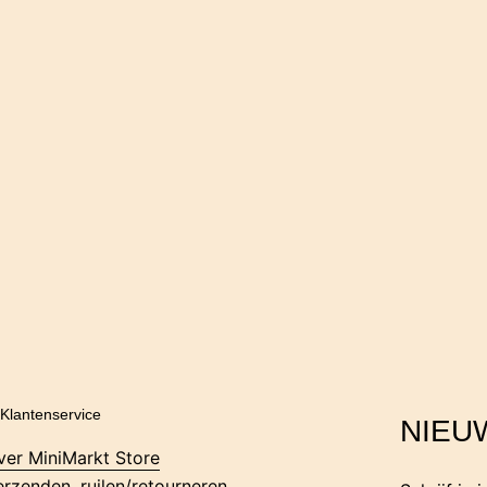
Klantenservice
NIEU
ver MiniMarkt Store
erzenden, ruilen/retourneren