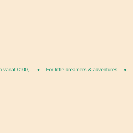
•
•
anaf €100,-
For little dreamers & adventures
Gra