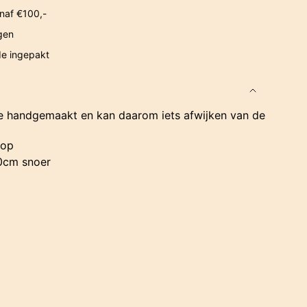
naf €100,-
gen
de ingepakt
de handgemaakt en kan daarom iets afwijken van de
nop
0cm snoer