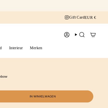
Curr
Instagram
Gift Card
EUR €
Account
Zoek
d
Interieur
Merken
inbow
IN WINKELWAGEN