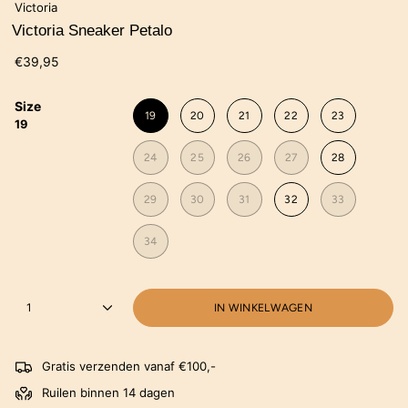
Victoria
Victoria Sneaker Petalo
€39,95
Size
19
20
21
22
23
19
24
25
26
27
28
29
30
31
32
33
34
1
IN WINKELWAGEN
Gratis verzenden vanaf €100,-
Ruilen binnen 14 dagen