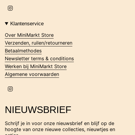
I
n
s
t
Klantenservice
a
g
Over MiniMarkt Store
r
Verzenden, ruilen/retourneren
a
m
Betaalmethodes
Newsletter terms & conditions
Werken bij MiniMarkt Store
Algemene voorwaarden
I
n
s
t
NIEUWSBRIEF
a
g
r
Schrijf je in voor onze nieuwsbrief en blijf op de
a
hoogte van onze nieuwe collecties, nieuwtjes en
m