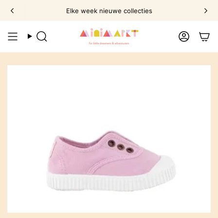
Ga
Elke week nieuwe collecties
naar
omschrijving
Zoek
Account