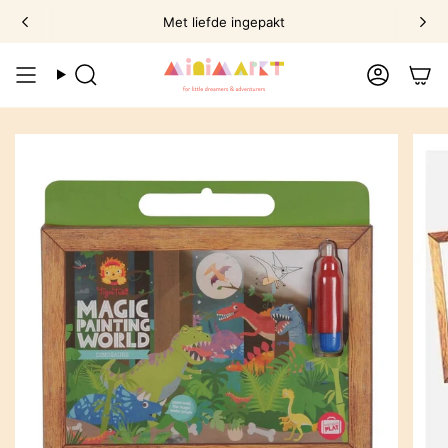
Ga
Met liefde ingepakt
naar
omschrijving
Zoek
Account