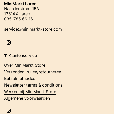
MiniMarkt Laren
Naarderstraat 15A
1251AX Laren
035-785 66 16
service@minimarkt-store.com
I
n
s
t
Klantenservice
a
g
Over MiniMarkt Store
r
Verzenden, ruilen/retourneren
a
m
Betaalmethodes
Newsletter terms & conditions
Werken bij MiniMarkt Store
Algemene voorwaarden
I