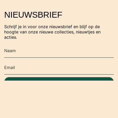
n
s
t
NIEUWSBRIEF
a
g
r
Schrijf je in voor onze nieuwsbrief en blijf op de
a
hoogte van onze nieuwe collecties, nieuwtjes en
m
acties.
SCHRIJF JE IN