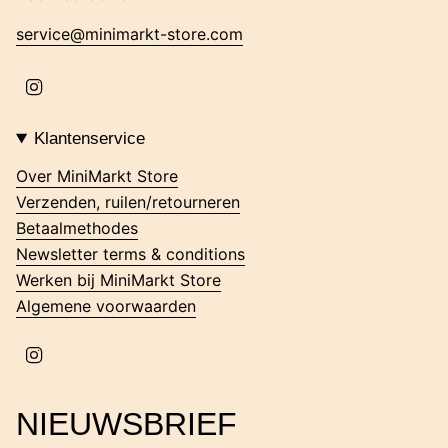
service@minimarkt-store.com
I
n
s
t
Klantenservice
a
g
Over MiniMarkt Store
r
Verzenden, ruilen/retourneren
a
m
Betaalmethodes
Newsletter terms & conditions
Werken bij MiniMarkt Store
Algemene voorwaarden
I
n
s
t
NIEUWSBRIEF
a
g