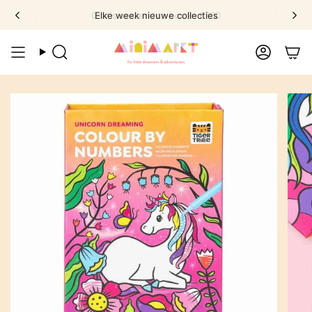
Ga
Gratis verzenden boven €100
Elke week nieuwe collecties
naar
omschrijving
Zoek
Account