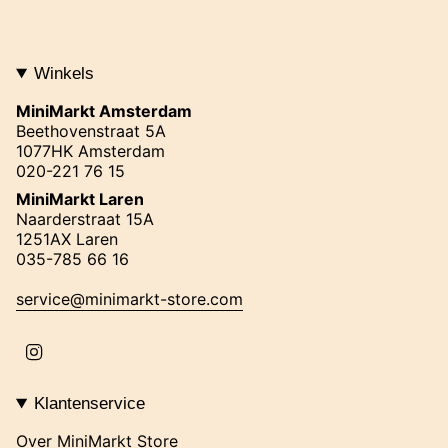
Winkels
MiniMarkt Amsterdam
Beethovenstraat 5A
1077HK Amsterdam
020-221 76 15
MiniMarkt Laren
Naarderstraat 15A
1251AX Laren
035-785 66 16
service@minimarkt-store.com
I
n
s
t
Klantenservice
a
g
Over MiniMarkt Store