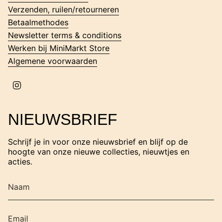
r
Verzenden, ruilen/retourneren
a
m
Betaalmethodes
Newsletter terms & conditions
Werken bij MiniMarkt Store
Algemene voorwaarden
I
n
s
t
NIEUWSBRIEF
a
g
r
Schrijf je in voor onze nieuwsbrief en blijf op de
a
hoogte van onze nieuwe collecties, nieuwtjes en
m
acties.