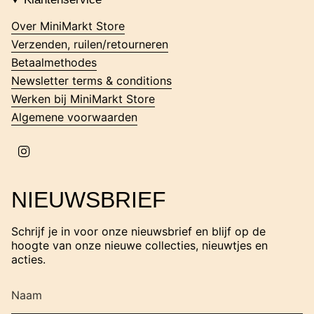
a
g
Over MiniMarkt Store
r
Verzenden, ruilen/retourneren
a
m
Betaalmethodes
Newsletter terms & conditions
Werken bij MiniMarkt Store
Algemene voorwaarden
I
n
s
t
NIEUWSBRIEF
a
g
r
Schrijf je in voor onze nieuwsbrief en blijf op de
a
hoogte van onze nieuwe collecties, nieuwtjes en
m
acties.