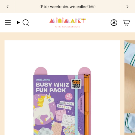
Ga
Gratis verzenden boven €100
Elke week nieuwe collecties
naar
omschrijving
Zoek
Account