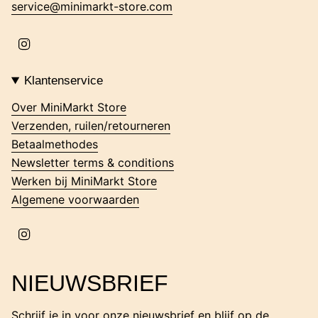
service@minimarkt-store.com
I
n
s
t
Klantenservice
a
g
Over MiniMarkt Store
r
Verzenden, ruilen/retourneren
a
m
Betaalmethodes
Newsletter terms & conditions
Werken bij MiniMarkt Store
Algemene voorwaarden
I
n
s
t
NIEUWSBRIEF
a
g
r
Schrijf je in voor onze nieuwsbrief en blijf op de
a