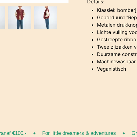
Details:
Klassiek bomber
Geborduurd "Rep
Metalen drukknope
Lichte vulling vo
Gestreepte ribb
Twee zijzakken v
Duurzame constru
Machinewasbaar 
Veganistisch
•
•
f €100,-
For little dreamers & adventures
Gratis