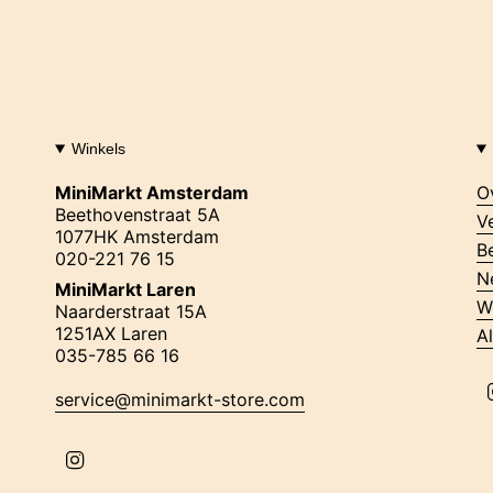
Winkels
MiniMarkt Amsterdam
O
Beethovenstraat 5A
V
1077HK Amsterdam
B
020-221 76 15
N
MiniMarkt Laren
W
Naarderstraat 15A
1251AX Laren
A
035-785 66 16
service@minimarkt-store.com
I
n