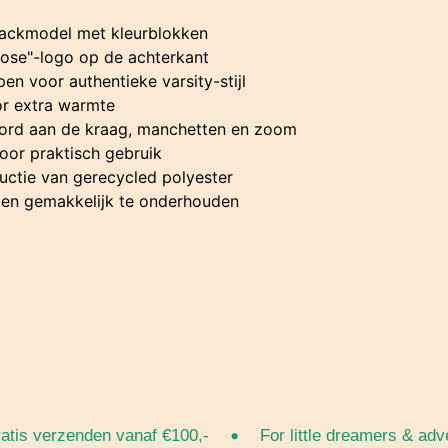
jackmodel met kleurblokken
ose"-logo op de achterkant
n voor authentieke varsity-stijl
or extra warmte
oord aan de kraag, manchetten en zoom
oor praktisch gebruik
ctie van gerecycled polyester
en gemakkelijk te onderhouden
•
 verzenden vanaf €100,-
For little dreamers & adventu