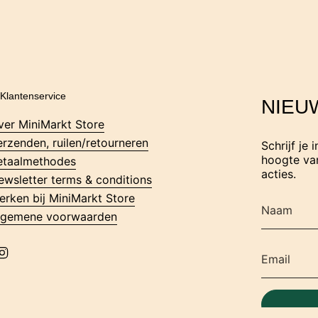
Klantenservice
NIEU
ver MiniMarkt Store
erzenden, ruilen/retourneren
Schrijf je 
hoogte van
etaalmethodes
acties.
ewsletter terms & conditions
erken bij MiniMarkt Store
lgemene voorwaarden
I
n
s
t
a