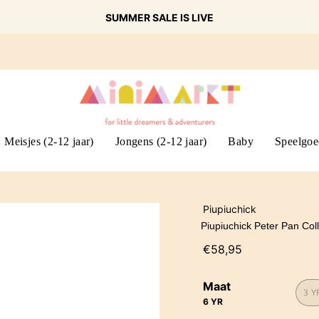
SUMMER SALE IS LIVE
Meisjes (2-12 jaar)
Jongens (2-12 jaar)
Baby
Speelgoe
Piupiuchick
Piupiuchick Peter Pan Coll
€58,95
Maat
3 Y
6 YR