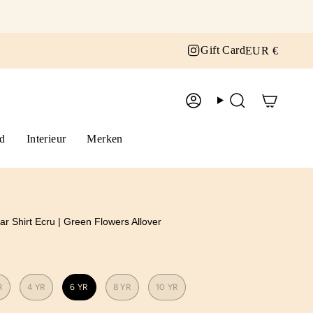
Curr
Instagram
Gift Card
EUR €
Account
Zoek
d
Interieur
Merken
ar Shirt Ecru | Green Flowers Allover
R
4 YR
6 YR
8 YR
10 YR