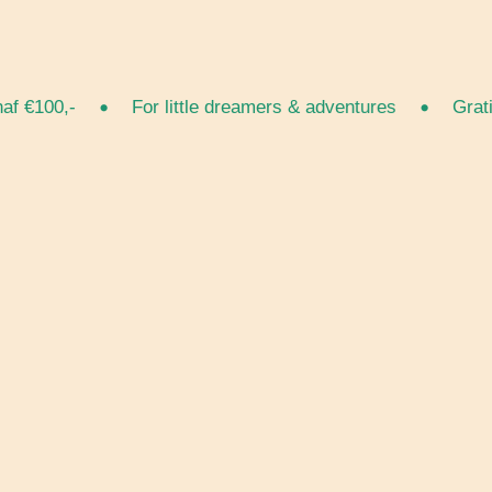
•
•
100,-
For little dreamers & adventures
Gratis v