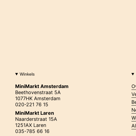
Winkels
MiniMarkt Amsterdam
O
Beethovenstraat 5A
V
1077HK Amsterdam
B
020-221 76 15
N
MiniMarkt Laren
W
Naarderstraat 15A
1251AX Laren
A
035-785 66 16