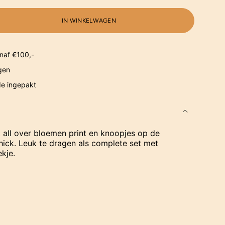
IN WINKELWAGEN
naf €100,-
gen
de ingepakt
 all over bloemen print en knoopjes op de
hick. Leuk te dragen als complete set met
ekje.