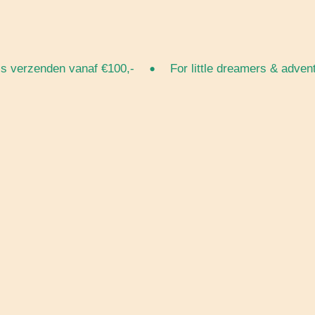
•
erzenden vanaf €100,-
For little dreamers & adventure