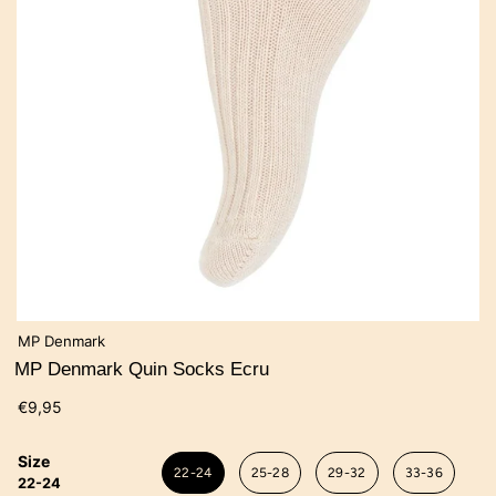
MP Denmark
MP Denmark Quin Socks Ecru
€9,95
Size
22-24
25-28
29-32
33-36
22-24