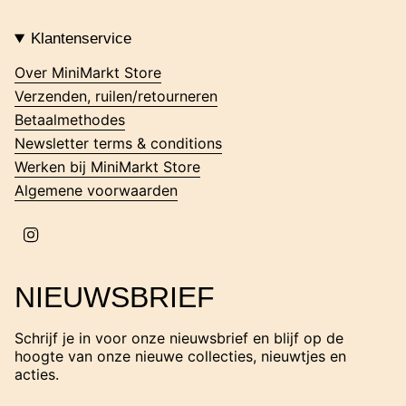
n
s
t
Klantenservice
a
g
Over MiniMarkt Store
r
Verzenden, ruilen/retourneren
a
m
Betaalmethodes
Newsletter terms & conditions
Werken bij MiniMarkt Store
Algemene voorwaarden
I
n
s
t
NIEUWSBRIEF
a
g
r
Schrijf je in voor onze nieuwsbrief en blijf op de
a
hoogte van onze nieuwe collecties, nieuwtjes en
m
acties.