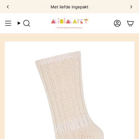
Ga
Met liefde ingepakt
naar
omschrijving
Zoek
Account