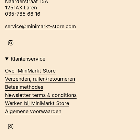
Naarderstraat 15A
1251AX Laren
035-785 66 16
service@minimarkt-store.com
I
n
s
t
Klantenservice
a
g
Over MiniMarkt Store
r
Verzenden, ruilen/retourneren
a
m
Betaalmethodes
Newsletter terms & conditions
Werken bij MiniMarkt Store
Algemene voorwaarden
I
n
s