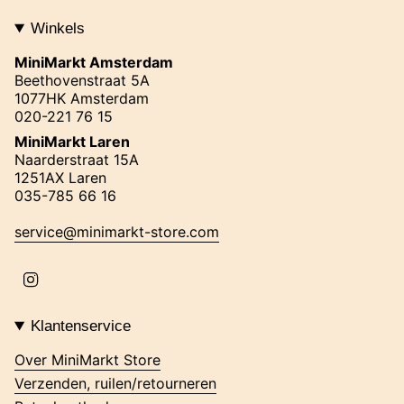
Winkels
MiniMarkt Amsterdam
Beethovenstraat 5A
1077HK Amsterdam
020-221 76 15
MiniMarkt Laren
Naarderstraat 15A
1251AX Laren
035-785 66 16
service@minimarkt-store.com
I
n
s
t
Klantenservice
a
g
Over MiniMarkt Store
r
Verzenden, ruilen/retourneren
a
m