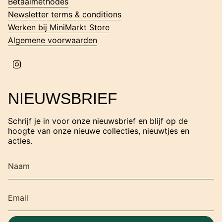
Betaalmethodes
Newsletter terms & conditions
Werken bij MiniMarkt Store
Algemene voorwaarden
I
n
s
t
NIEUWSBRIEF
a
g
r
Schrijf je in voor onze nieuwsbrief en blijf op de
a
hoogte van onze nieuwe collecties, nieuwtjes en
m
acties.