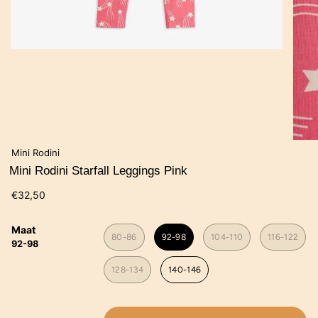
Mini Rodini
Mini Rodini Starfall Leggings Pink
€32,50
Maat
80-86
92-98
104-110
116-122
92-98
128-134
140-146