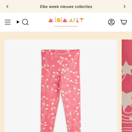
Ga
Elke week nieuwe collecties
naar
omschrijving
Zoek
Account