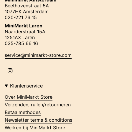
Beethovenstraat 5A
1077HK Amsterdam
020-221 76 15
MiniMarkt Laren
Naarderstraat 15A
1251AX Laren
035-785 66 16
service@minimarkt-store.com
I
n
s
t
Klantenservice
a
g
Over MiniMarkt Store
r
Verzenden, ruilen/retourneren
a
m
Betaalmethodes
Newsletter terms & conditions
Werken bij MiniMarkt Store