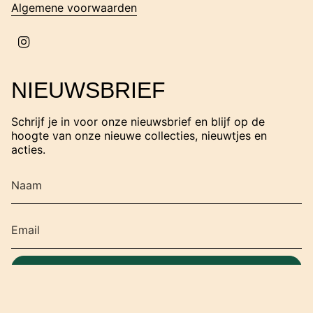
Algemene voorwaarden
I
n
s
t
NIEUWSBRIEF
a
g
r
Schrijf je in voor onze nieuwsbrief en blijf op de
a
hoogte van onze nieuwe collecties, nieuwtjes en
m
acties.
SCHRIJF JE IN