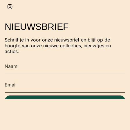
I
n
s
t
NIEUWSBRIEF
a
g
r
Schrijf je in voor onze nieuwsbrief en blijf op de
a
hoogte van onze nieuwe collecties, nieuwtjes en
m
acties.
SCHRIJF JE IN