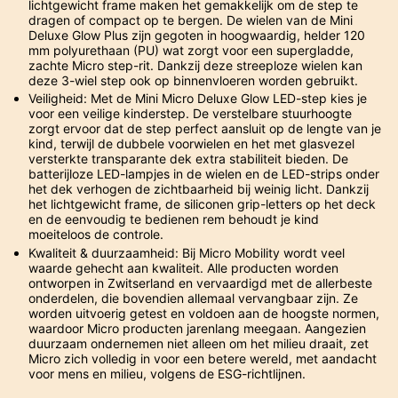
lichtgewicht frame maken het gemakkelijk om de step te
dragen of compact op te bergen. De wielen van de Mini
Deluxe Glow Plus zijn gegoten in hoogwaardig, helder 120
mm polyurethaan (PU) wat zorgt voor een supergladde,
zachte Micro step-rit. Dankzij deze streeploze wielen kan
deze 3-wiel step ook op binnenvloeren worden gebruikt.
Veiligheid: Met de Mini Micro Deluxe Glow LED-step kies je
voor een veilige kinderstep. De verstelbare stuurhoogte
zorgt ervoor dat de step perfect aansluit op de lengte van je
kind, terwijl de dubbele voorwielen en het met glasvezel
versterkte transparante dek extra stabiliteit bieden. De
batterijloze LED-lampjes in de wielen en de LED-strips onder
het dek verhogen de zichtbaarheid bij weinig licht. Dankzij
het lichtgewicht frame, de siliconen grip-letters op het deck
en de eenvoudig te bedienen rem behoudt je kind
moeiteloos de controle.
Kwaliteit & duurzaamheid: Bij Micro Mobility wordt veel
waarde gehecht aan kwaliteit. Alle producten worden
ontworpen in Zwitserland en vervaardigd met de allerbeste
onderdelen, die bovendien allemaal vervangbaar zijn. Ze
worden uitvoerig getest en voldoen aan de hoogste normen,
waardoor Micro producten jarenlang meegaan. Aangezien
duurzaam ondernemen niet alleen om het milieu draait, zet
Micro zich volledig in voor een betere wereld, met aandacht
voor mens en milieu, volgens de ESG-richtlijnen.