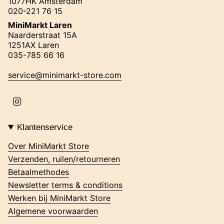
1077HK Amsterdam
020-221 76 15
MiniMarkt Laren
Naarderstraat 15A
1251AX Laren
035-785 66 16
service@minimarkt-store.com
I
n
s
t
Klantenservice
a
g
Over MiniMarkt Store
r
Verzenden, ruilen/retourneren
a
m
Betaalmethodes
Newsletter terms & conditions
Werken bij MiniMarkt Store
Algemene voorwaarden