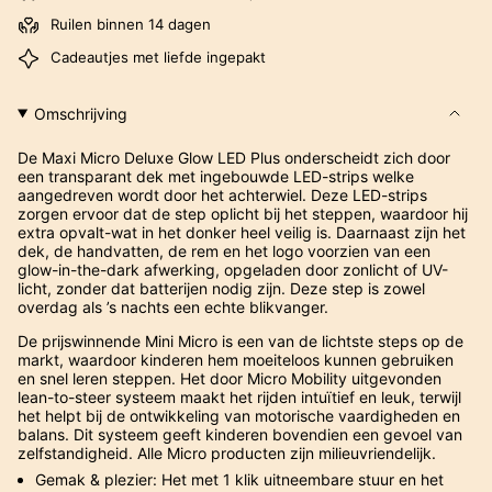
Ruilen binnen 14 dagen
Cadeautjes met liefde ingepakt
Omschrijving
De Maxi Micro Deluxe Glow LED Plus onderscheidt zich door
een transparant dek met ingebouwde LED-strips welke
aangedreven wordt door het achterwiel. Deze LED-strips
zorgen ervoor dat de step oplicht bij het steppen, waardoor hij
extra opvalt-wat in het donker heel veilig is. Daarnaast zijn het
dek, de handvatten, de rem en het logo voorzien van een
glow-in-the-dark afwerking, opgeladen door zonlicht of UV-
licht, zonder dat batterijen nodig zijn. Deze step is zowel
overdag als ’s nachts een echte blikvanger.
De prijswinnende Mini Micro is een van de lichtste steps op de
markt, waardoor kinderen hem moeiteloos kunnen gebruiken
en snel leren steppen. Het door Micro Mobility uitgevonden
lean-to-steer systeem maakt het rijden intuïtief en leuk, terwijl
het helpt bij de ontwikkeling van motorische vaardigheden en
balans. Dit systeem geeft kinderen bovendien een gevoel van
zelfstandigheid. Alle Micro producten zijn milieuvriendelijk.
Gemak & plezier: Het met 1 klik uitneembare stuur en het