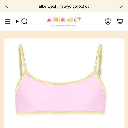
Ga
Elke week nieuwe collecties
naar
omschrijving
Zoek
Account