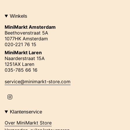
Winkels
MiniMarkt Amsterdam
Beethovenstraat 5A
1077HK Amsterdam
020-221 76 15
MiniMarkt Laren
Naarderstraat 15A
1251AX Laren
035-785 66 16
service@minimarkt-store.com
I
n
s
t
Klantenservice
a
g
Over MiniMarkt Store
r