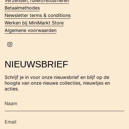
Verzenden, ruilen/retourneren
a
m
Betaalmethodes
Newsletter terms & conditions
Werken bij MiniMarkt Store
Algemene voorwaarden
I
n
s
t
NIEUWSBRIEF
a
g
r
Schrijf je in voor onze nieuwsbrief en blijf op de
a
hoogte van onze nieuwe collecties, nieuwtjes en
m
acties.