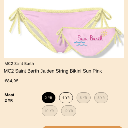
MC2 Saint Barth
MC2 Saint Barth Jaiden String Bikini Sun Pink
€84,95
Maat
2 YR
4 YR
6 YR
8 YR
2 YR
10 YR
12 YR