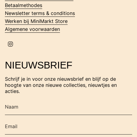
m
Betaalmethodes
Newsletter terms & conditions
Werken bij MiniMarkt Store
Algemene voorwaarden
I
n
s
t
NIEUWSBRIEF
a
g
r
Schrijf je in voor onze nieuwsbrief en blijf op de
a
hoogte van onze nieuwe collecties, nieuwtjes en
m
acties.