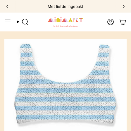
Ga
Met liefde ingepakt
naar
omschrijving
Zoek
Account