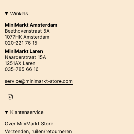
Winkels
MiniMarkt Amsterdam
Beethovenstraat 5A
1077HK Amsterdam
020-221 76 15
MiniMarkt Laren
Naarderstraat 15A
1251AX Laren
035-785 66 16
service@minimarkt-store.com
I
n
s
t
Klantenservice
a
g
Over MiniMarkt Store
r
Verzenden, ruilen/retourneren
a