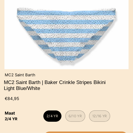
MC2 Saint Barth
MC2 Saint Barth | Baker Crinkle Stripes Bikini
Light Blue/White
€84,95
Maat
2/4 YR
6/10 YR
12/16 YR
2/4 YR