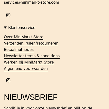
service@minimarkt-store.com
I
n
s
t
Klantenservice
a
g
Over MiniMarkt Store
r
Verzenden, ruilen/retourneren
a
m
Betaalmethodes
Newsletter terms & conditions
Werken bij MiniMarkt Store
Algemene voorwaarden
I
n
s
t
NIEUWSBRIEF
a
g
r
Schrijf je in voor onze nieuwsbrief en blijf op de
a