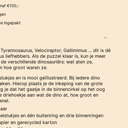
naf €100,-
gen
de ingepakt
Tyrannosaurus, Velociraptor, Gallimimus ... dit is dé
s liefhebbers. Als de puzzel klaar is, kun je meer
e verschillende dinosauriërs: wat aten ze,
n hoe groot waren ze.
tukjes en is mooi geïllustreerd. Bij iedere dino
eken. Hierop plaats je de inkeping van de grote
rg je dat het gaatje in de binnencirkel op het oog
de driehoekje aan wat de dino at, hoe groot en
snel.
jaar
lstukjes en één buitenring en drie binnenringen
apier en gerecycled karton