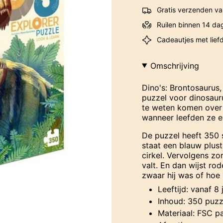
Gratis verzenden va
Ruilen binnen 14 da
Cadeautjes met lief
Omschrijving
Dino's: Brontosaurus, 
puzzel voor dinosauru
te weten komen over d
wanneer leefden ze e
De puzzel heeft 350 s
staat een blauw plust
cirkel. Vervolgens zo
valt. En dan wijst ro
zwaar hij was of hoe 
Leeftijd: vanaf 8 
Inhoud: 350 puzze
Materiaal: FSC p