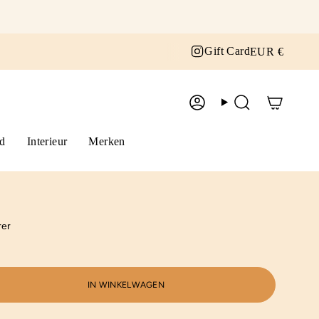
Curr
Instagram
Gift Card
EUR €
Account
Zoek
d
Interieur
Merken
rer
IN WINKELWAGEN