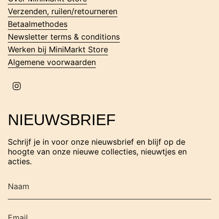
r
Verzenden, ruilen/retourneren
a
m
Betaalmethodes
Newsletter terms & conditions
Werken bij MiniMarkt Store
Algemene voorwaarden
I
n
s
t
NIEUWSBRIEF
a
g
r
Schrijf je in voor onze nieuwsbrief en blijf op de
a
hoogte van onze nieuwe collecties, nieuwtjes en
m
acties.