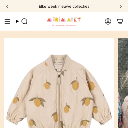
Ga
Elke week nieuwe collecties
naar
omschrijving
Zoek
Account