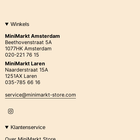
Winkels
MiniMarkt Amsterdam
Beethovenstraat 5A
1077HK Amsterdam
020-221 76 15
MiniMarkt Laren
Naarderstraat 15A
1251AX Laren
035-785 66 16
service@minimarkt-store.com
I
n
s
t
Klantenservice
a
g
Over MiniMarkt Store