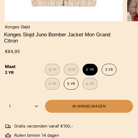
Konges Sløjd
Konges Slojd Juno Bomber Jacket Mon Grand
Citron
€84,95
Maat
12 M
18 M
2 YR
3 YR
2 YR
4 YR
5 YR
6 YR
1
IN WINKELWAGEN
Gratis verzenden vanaf €100,-
Ruilen binnen 14 dagen