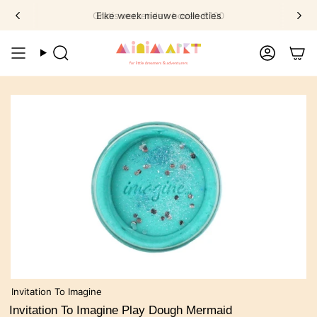
Ga
Gratis verzenden boven €100
Elke week nieuwe collecties
naar
omschrijving
Zoek
Account
Invitation To Imagine
Invitation To Imagine Play Dough Mermaid