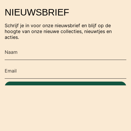
s
t
NIEUWSBRIEF
a
g
r
Schrijf je in voor onze nieuwsbrief en blijf op de
a
hoogte van onze nieuwe collecties, nieuwtjes en
m
acties.
SCHRIJF JE IN