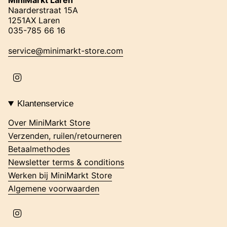
Naarderstraat 15A
1251AX Laren
035-785 66 16
service@minimarkt-store.com
I
n
s
t
Klantenservice
a
g
Over MiniMarkt Store
r
Verzenden, ruilen/retourneren
a
m
Betaalmethodes
Newsletter terms & conditions
Werken bij MiniMarkt Store
Algemene voorwaarden
I
n