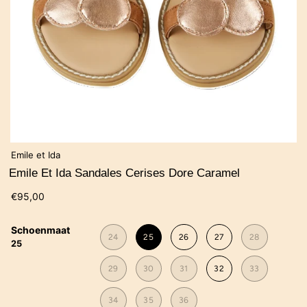
Emile et Ida
Emile Et Ida Sandales Cerises Dore Caramel
€95,00
Schoenmaat
24
25
26
27
28
25
29
30
31
32
33
34
35
36