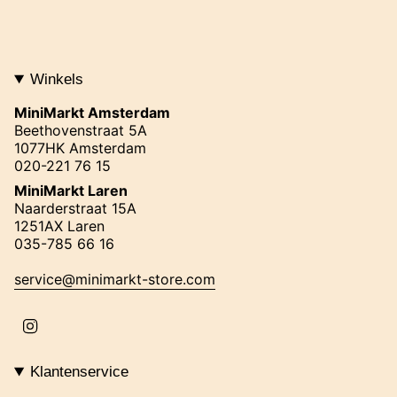
Winkels
MiniMarkt Amsterdam
Beethovenstraat 5A
1077HK Amsterdam
020-221 76 15
MiniMarkt Laren
Naarderstraat 15A
1251AX Laren
035-785 66 16
service@minimarkt-store.com
I
n
s
t
Klantenservice
a