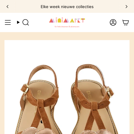
Ga
Elke week nieuwe collecties
naar
omschrijving
Zoek
Account