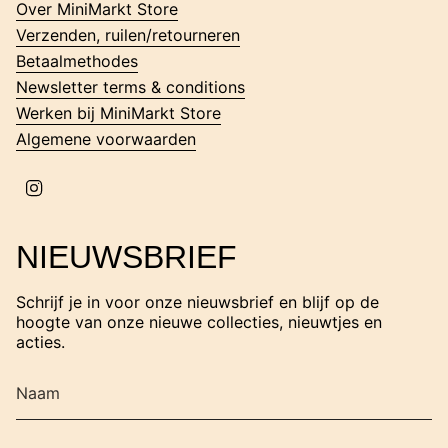
g
Over MiniMarkt Store
r
Verzenden, ruilen/retourneren
a
m
Betaalmethodes
Newsletter terms & conditions
Werken bij MiniMarkt Store
Algemene voorwaarden
I
n
s
t
NIEUWSBRIEF
a
g
r
Schrijf je in voor onze nieuwsbrief en blijf op de
a
hoogte van onze nieuwe collecties, nieuwtjes en
m
acties.