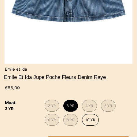
Emile et Ida
Emile Et Ida Jupe Poche Fleurs Denim Raye
€65,00
Maat
2 YR
3 YR
4 YR
5 YR
3 YR
6 YR
8 YR
10 YR