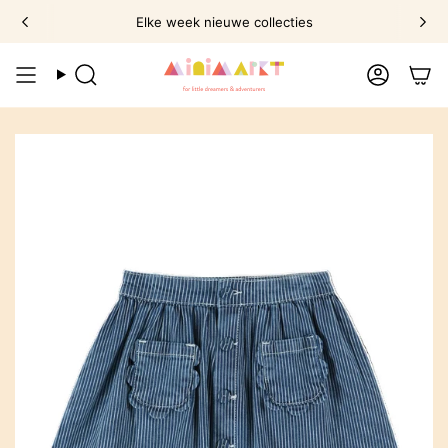
Ga
Elke week nieuwe collecties
naar
omschrijving
Zoek
Account