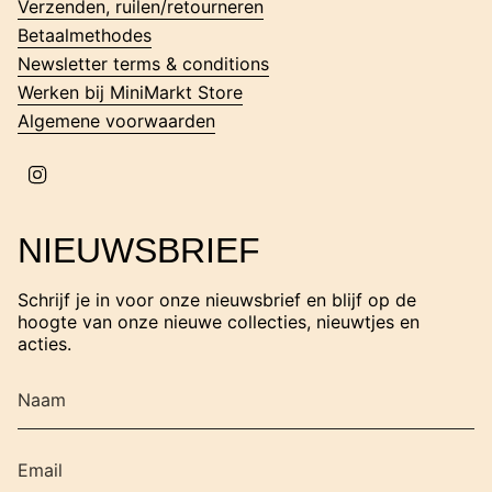
Verzenden, ruilen/retourneren
a
m
Betaalmethodes
Newsletter terms & conditions
Werken bij MiniMarkt Store
Algemene voorwaarden
I
n
s
t
NIEUWSBRIEF
a
g
r
Schrijf je in voor onze nieuwsbrief en blijf op de
a
hoogte van onze nieuwe collecties, nieuwtjes en
m
acties.