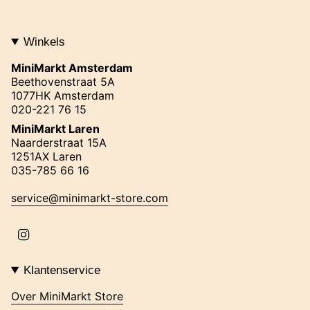
Winkels
MiniMarkt Amsterdam
Beethovenstraat 5A
1077HK Amsterdam
020-221 76 15
MiniMarkt Laren
Naarderstraat 15A
1251AX Laren
035-785 66 16
service@minimarkt-store.com
I
n
s
t
Klantenservice
a
g
Over MiniMarkt Store
r