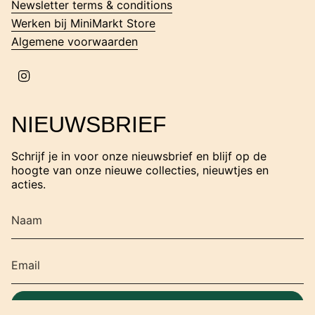
Newsletter terms & conditions
Werken bij MiniMarkt Store
Algemene voorwaarden
I
n
s
t
NIEUWSBRIEF
a
g
r
Schrijf je in voor onze nieuwsbrief en blijf op de
a
hoogte van onze nieuwe collecties, nieuwtjes en
m
acties.
SCHRIJF JE IN