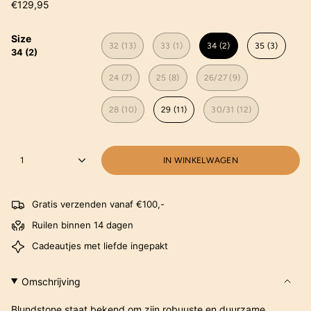
€129,95
Size
32 (13)
33 (1)
34 (2)
35 (3)
34 (2)
24 (7)
25 (8)
26/27 (9)
28 (10)
29 (11)
30/31 (12)
1
IN WINKELWAGEN
Gratis verzenden vanaf €100,-
Ruilen binnen 14 dagen
Cadeautjes met liefde ingepakt
Omschrijving
Blundstone staat bekend om zijn robuuste en duurzame