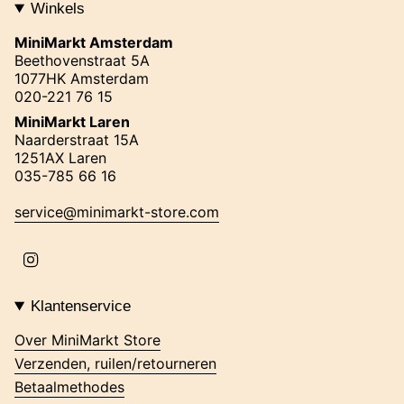
Winkels
MiniMarkt Amsterdam
Beethovenstraat 5A
1077HK Amsterdam
020-221 76 15
MiniMarkt Laren
Naarderstraat 15A
1251AX Laren
035-785 66 16
service@minimarkt-store.com
I
n
s
t
Klantenservice
a
g
Over MiniMarkt Store
r
Verzenden, ruilen/retourneren
a
m
Betaalmethodes