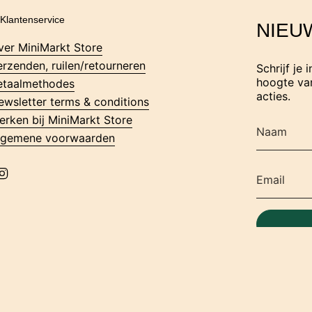
Klantenservice
NIEU
ver MiniMarkt Store
erzenden, ruilen/retourneren
Schrijf je 
hoogte van
etaalmethodes
acties.
ewsletter terms & conditions
erken bij MiniMarkt Store
lgemene voorwaarden
I
n
s
t
a
g
r
a
m