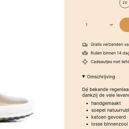
20
1
Gratis verzenden va
Ruilen binnen 14 da
Cadeautjes met lief
Omschrijving
Dé bekende regenlaar
dankzij de vele leve
handgemaakt
soepel natuurrub
katoen gevoerd
losse binnenzool