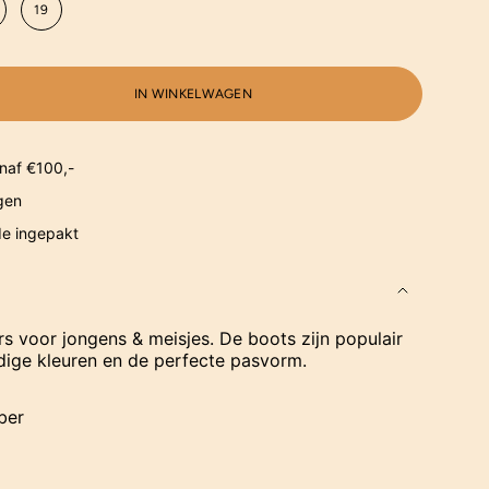
19
IN WINKELWAGEN
naf €100,-
gen
de ingepakt
s voor jongens & meisjes. De boots zijn populair
ndige kleuren en de perfecte pasvorm.
ber