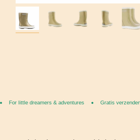
•
For little dreamers & adventures
Gratis verzenden va