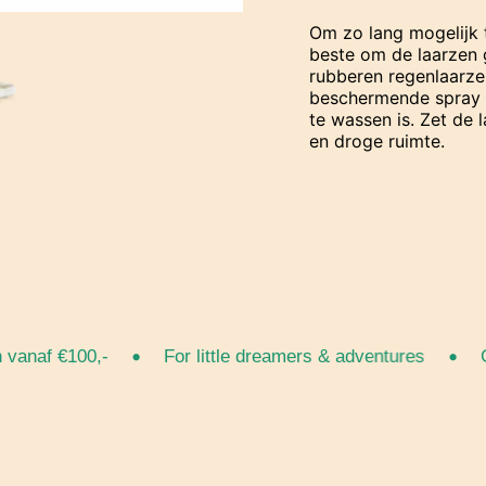
Om zo lang mogelijk 
beste om de laarzen 
rubberen regenlaarze
beschermende spray zo
te wassen is. Zet de 
en droge ruimte.
•
•
naf €100,-
For little dreamers & adventures
Grat