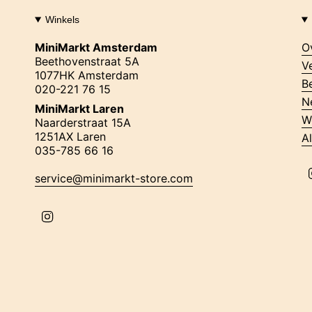
Winkels
MiniMarkt Amsterdam
O
Beethovenstraat 5A
V
1077HK Amsterdam
B
020-221 76 15
N
MiniMarkt Laren
W
Naarderstraat 15A
1251AX Laren
A
035-785 66 16
service@minimarkt-store.com
I
n
s
t
a
g
r