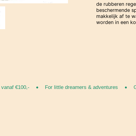
de rubberen rege
beschermende spr
makkelijk af te w
worden in een ko
•
•
af €100,-
For little dreamers & adventures
Grat