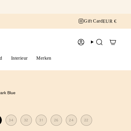
Curr
Instagram
Gift Card
EUR €
Account
Zoek
d
Interieur
Merken
ark Blue
34
32
31
26
24
22