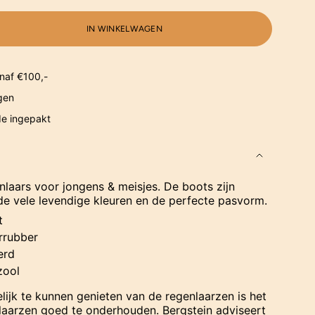
IN WINKELWAGEN
naf €100,-
gen
de ingepakt
laars voor jongens & meisjes. De boots zijn
 de vele levendige kleuren en de perfecte pasvorm.
t
rrubber
erd
zool
ijk te kunnen genieten van de regenlaarzen is het
laarzen goed te onderhouden. Bergstein adviseert