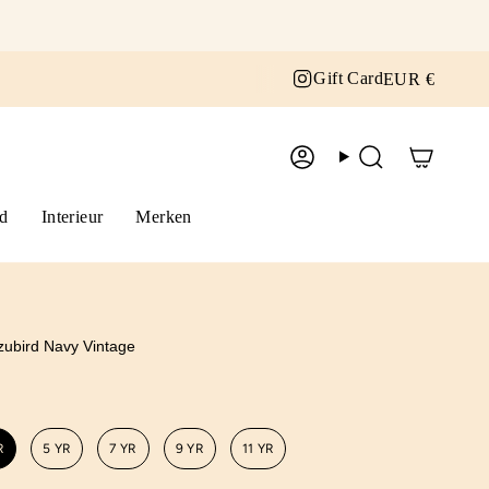
Curr
Instagram
Gift Card
EUR €
Account
Zoek
d
Interieur
Merken
zubird Navy Vintage
R
5 YR
7 YR
9 YR
11 YR