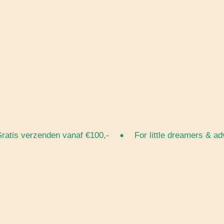
•
is verzenden vanaf €100,-
For little dreamers & adven