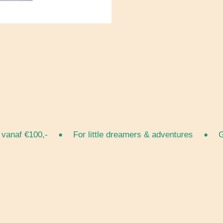
•
•
af €100,-
For little dreamers & adventures
Grat