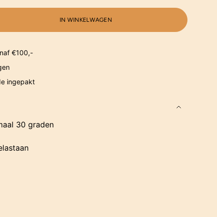
IN WINKELWAGEN
naf €100,-
gen
de ingepakt
aal 30 graden
elastaan