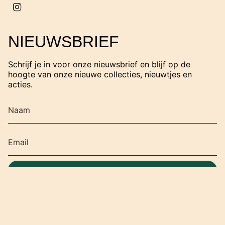
I
n
s
t
NIEUWSBRIEF
a
g
r
Schrijf je in voor onze nieuwsbrief en blijf op de
a
hoogte van onze nieuwe collecties, nieuwtjes en
m
acties.
SCHRIJF JE IN