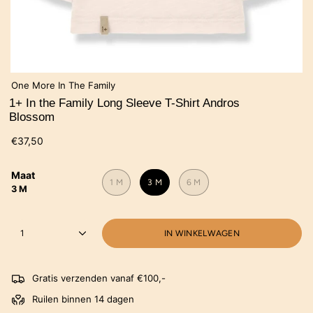
One More In The Family
1+ In the Family Long Sleeve T-Shirt Andros
Blossom
€37,50
Maat
1 M
3 M
6 M
3 M
1
IN WINKELWAGEN
Gratis verzenden vanaf €100,-
Ruilen binnen 14 dagen