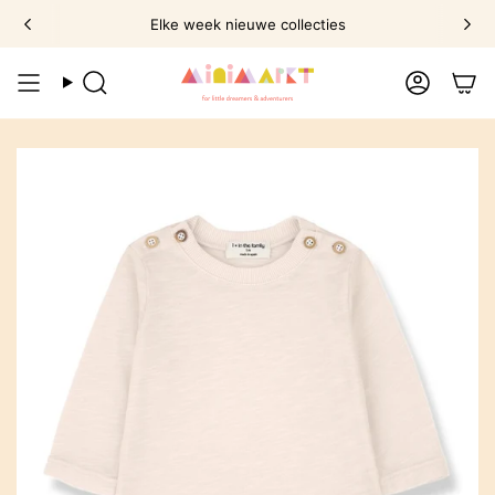
Ga
Elke week nieuwe collecties
naar
omschrijving
Zoek
Account