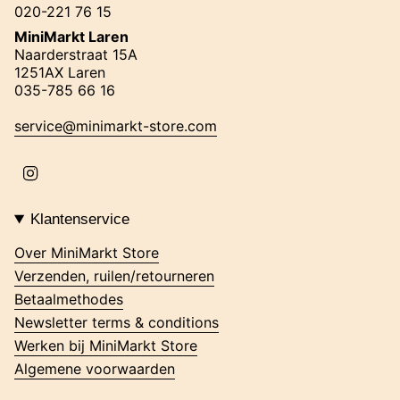
020-221 76 15
MiniMarkt Laren
Naarderstraat 15A
1251AX Laren
035-785 66 16
service@minimarkt-store.com
I
n
s
t
Klantenservice
a
g
Over MiniMarkt Store
r
Verzenden, ruilen/retourneren
a
m
Betaalmethodes
Newsletter terms & conditions
Werken bij MiniMarkt Store
Algemene voorwaarden