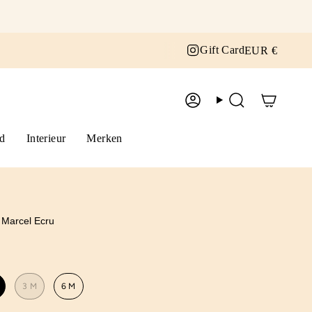
Curr
Instagram
Gift Card
EUR €
Account
Zoek
d
Interieur
Merken
 Marcel Ecru
3 M
6 M