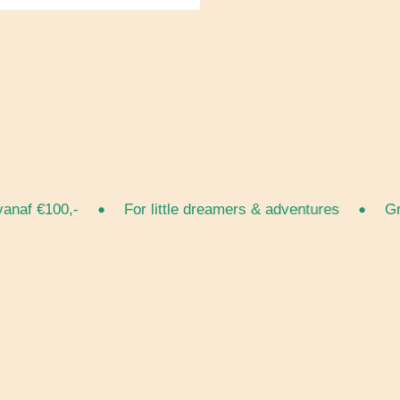
•
•
af €100,-
For little dreamers & adventures
Grati