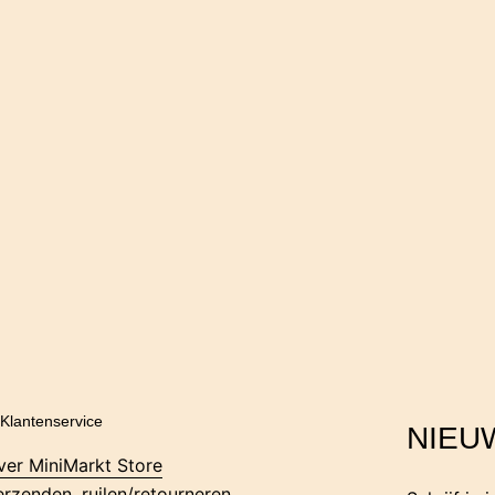
Klantenservice
NIEU
ver MiniMarkt Store
erzenden, ruilen/retourneren