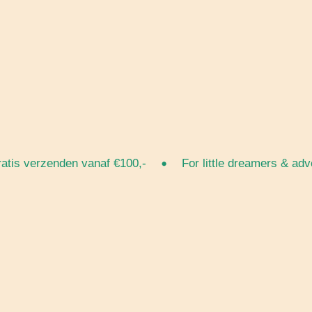
•
s verzenden vanaf €100,-
For little dreamers & advent