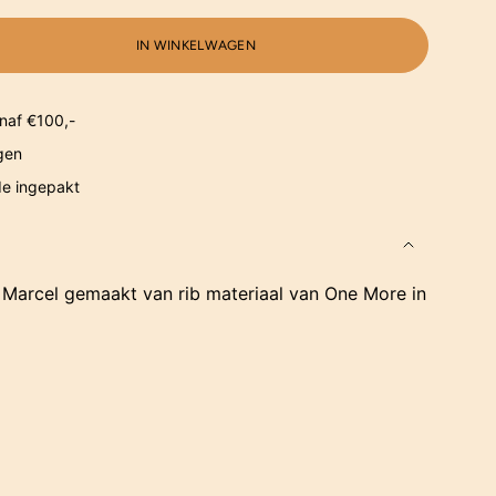
IN WINKELWAGEN
naf €100,-
gen
de ingepakt
g Marcel gemaakt van rib materiaal van One More in