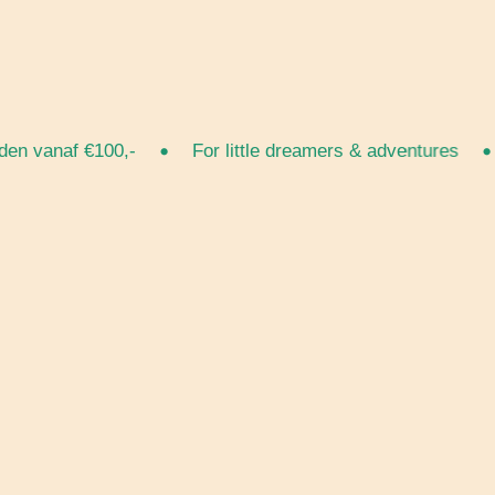
•
•
anaf €100,-
For little dreamers & adventures
Gr