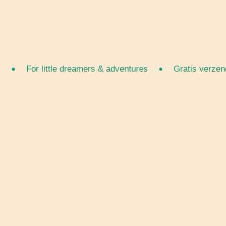
•
For little dreamers & adventures
Gratis verzenden v