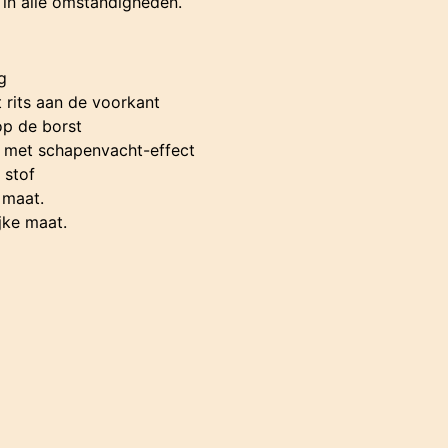
 in alle omstandigheden.
g
rits aan de voorkant
p de borst
 met schapenvacht-effect
 stof
 maat.
ijke maat.