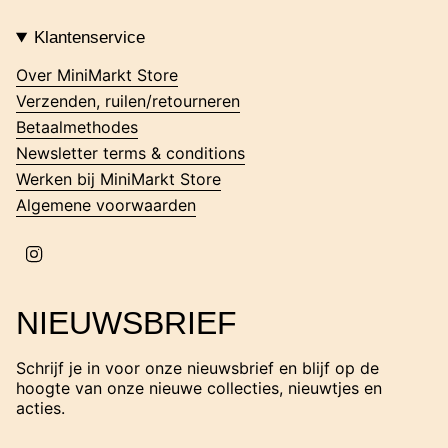
n
s
t
Klantenservice
a
g
Over MiniMarkt Store
r
Verzenden, ruilen/retourneren
a
m
Betaalmethodes
Newsletter terms & conditions
Werken bij MiniMarkt Store
Algemene voorwaarden
I
n
s
t
NIEUWSBRIEF
a
g
r
Schrijf je in voor onze nieuwsbrief en blijf op de
a
hoogte van onze nieuwe collecties, nieuwtjes en
m
acties.