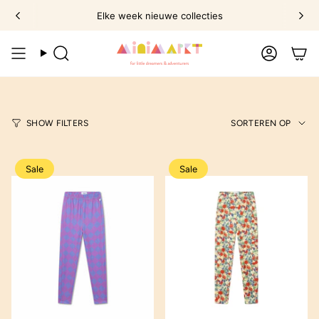
Ga
Elke week nieuwe collecties
naar
omschrijving
Zoek
Account
Sorte
SHOW FILTERS
SORTEREN OP
op
Sale
Sale