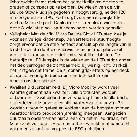
lichtgewicht frame maken het gemakkelijk om de step te
dragen of compact op te bergen. De wielen van de Mini
Deluxe Glow Plus zijn gegoten in hoogwaardig, helder 120
mm polyurethaan (PU) wat zorgt voor een supergladde,
zachte Micro step-rit. Dankzij deze streeploze wielen kan
deze 3-wiel step ook op binnenvloeren worden gebruikt.
Veiligheid: Met de Mini Micro Deluxe Glow LED-step kies je
voor een veilige kinderstep. De verstelbare stuurhoogte
zorgt ervoor dat de step perfect aansluit op de lengte van je
kind, terwijl de dubbele voorwielen en het met glasvezel
versterkte transparante dek extra stabiliteit bieden. De
batterijloze LED-lampjes in de wielen en de LED-strips onder
het dek verhogen de zichtbaarheid bij weinig licht. Dankzij
het lichtgewicht frame, de siliconen grip-letters op het deck
en de eenvoudig te bedienen rem behoudt je kind
moeiteloos de controle.
Kwaliteit & duurzaamheid: Bij Micro Mobility wordt veel
waarde gehecht aan kwaliteit. Alle producten worden
ontworpen in Zwitserland en vervaardigd met de allerbeste
onderdelen, die bovendien allemaal vervangbaar zijn. Ze
worden uitvoerig getest en voldoen aan de hoogste normen,
waardoor Micro producten jarenlang meegaan. Aangezien
duurzaam ondernemen niet alleen om het milieu draait, zet
Micro zich volledig in voor een betere wereld, met aandacht
voor mens en milieu, volgens de ESG-richtlijnen.