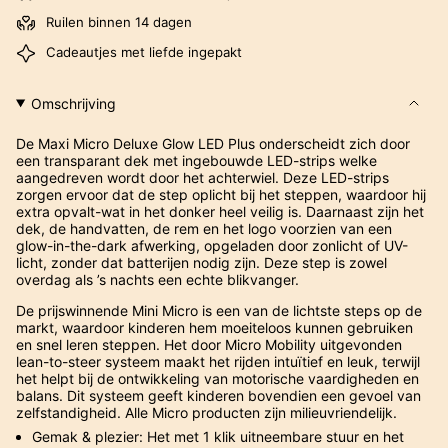
Ruilen binnen 14 dagen
Cadeautjes met liefde ingepakt
Omschrijving
De Maxi Micro Deluxe Glow LED Plus onderscheidt zich door
een transparant dek met ingebouwde LED-strips welke
aangedreven wordt door het achterwiel. Deze LED-strips
zorgen ervoor dat de step oplicht bij het steppen, waardoor hij
extra opvalt-wat in het donker heel veilig is. Daarnaast zijn het
dek, de handvatten, de rem en het logo voorzien van een
glow-in-the-dark afwerking, opgeladen door zonlicht of UV-
licht, zonder dat batterijen nodig zijn. Deze step is zowel
overdag als ’s nachts een echte blikvanger.
De prijswinnende Mini Micro is een van de lichtste steps op de
markt, waardoor kinderen hem moeiteloos kunnen gebruiken
en snel leren steppen. Het door Micro Mobility uitgevonden
lean-to-steer systeem maakt het rijden intuïtief en leuk, terwijl
het helpt bij de ontwikkeling van motorische vaardigheden en
balans. Dit systeem geeft kinderen bovendien een gevoel van
zelfstandigheid. Alle Micro producten zijn milieuvriendelijk.
Gemak & plezier: Het met 1 klik uitneembare stuur en het