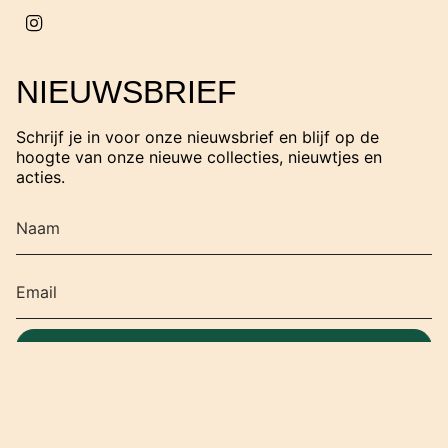
I
n
s
t
NIEUWSBRIEF
a
g
r
Schrijf je in voor onze nieuwsbrief en blijf op de
a
hoogte van onze nieuwe collecties, nieuwtjes en
m
acties.
SCHRIJF JE IN