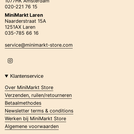
1077HK Amsterdam
020-221 76 15
MiniMarkt Laren
Naarderstraat 15A
1251AX Laren
035-785 66 16
service@minimarkt-store.com
I
n
s
t
Klantenservice
a
g
Over MiniMarkt Store
r
Verzenden, ruilen/retourneren
a
m
Betaalmethodes
Newsletter terms & conditions
Werken bij MiniMarkt Store
Algemene voorwaarden