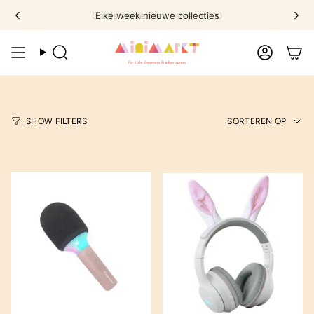
Ga
Elke week nieuwe collecties
naar
omschrijving
Zoek
Account
Sorte
SHOW FILTERS
SORTEREN OP
op