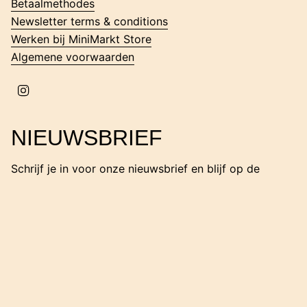
Betaalmethodes
Newsletter terms & conditions
Werken bij MiniMarkt Store
Algemene voorwaarden
I
n
s
t
NIEUWSBRIEF
a
g
r
Schrijf je in voor onze nieuwsbrief en blijf op de
a
hoogte van onze nieuwe collecties, nieuwtjes en
m
acties.