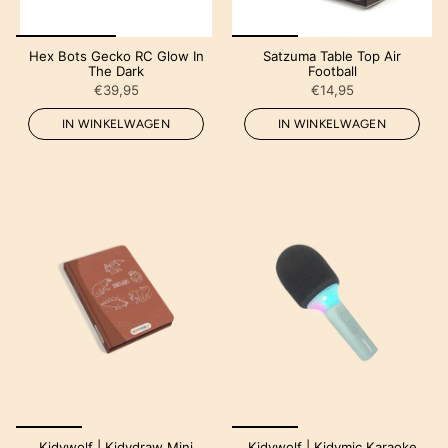
Hex Bots Gecko RC Glow In
Satzuma Table Top Air
The Dark
Football
€39,95
€14,95
IN WINKELWAGEN
IN WINKELWAGEN
Kidywolf | Kidydraw Mini
Kidywolf | Kidymic Karaoke