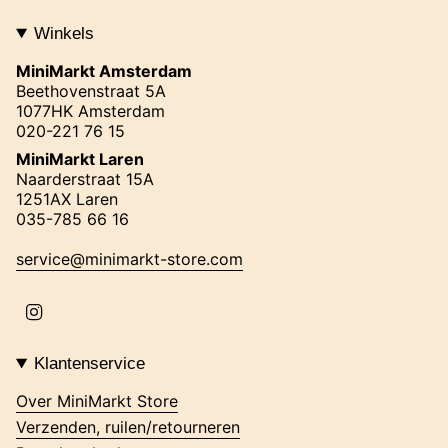
Winkels
MiniMarkt Amsterdam
Beethovenstraat 5A
1077HK Amsterdam
020-221 76 15
MiniMarkt Laren
Naarderstraat 15A
1251AX Laren
035-785 66 16
service@minimarkt-store.com
I
n
s
t
Klantenservice
a
g
Over MiniMarkt Store
r
Verzenden, ruilen/retourneren
a
m