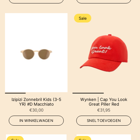
Sale
Izipizi Zonnebril Kids (3-5
Wynken | Cap You Look
YR) #D Macchiato
Great Piller Red
€30,00
€31,95
IN WINKELWAGEN
SNEL TOEVOEGEN