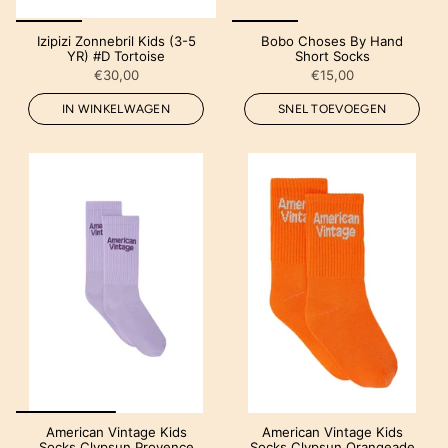
Izipizi Zonnebril Kids (3-5
Bobo Choses By Hand
YR) #D Tortoise
Short Socks
€30,00
€15,00
IN WINKELWAGEN
SNEL TOEVOEGEN
American Vintage Kids
American Vintage Kids
Socks Clypsun Provence
Socks Clypsun Orangeade