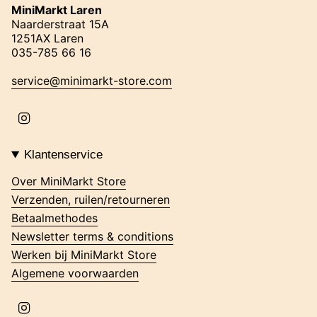
MiniMarkt Laren
Naarderstraat 15A
1251AX Laren
035-785 66 16
service@minimarkt-store.com
I
n
s
t
Klantenservice
a
g
Over MiniMarkt Store
r
Verzenden, ruilen/retourneren
a
m
Betaalmethodes
Newsletter terms & conditions
Werken bij MiniMarkt Store
Algemene voorwaarden
I