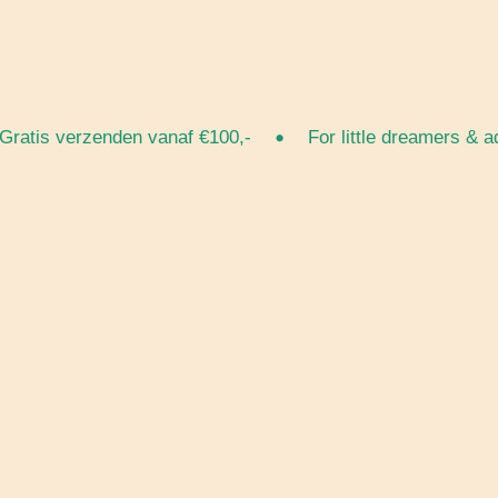
•
is verzenden vanaf €100,-
For little dreamers & adve