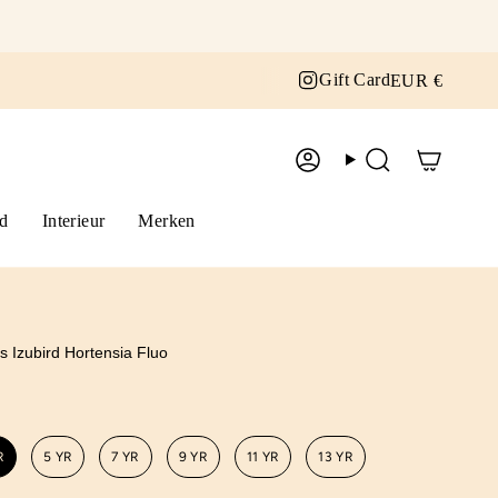
Curr
Instagram
Gift Card
EUR €
Account
Zoek
d
Interieur
Merken
 Izubird Hortensia Fluo
R
5 YR
7 YR
9 YR
11 YR
13 YR