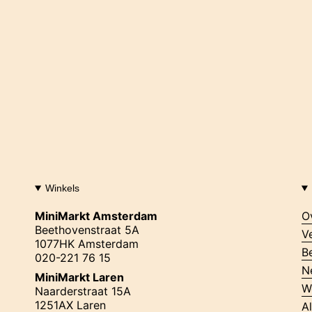
Winkels
MiniMarkt Amsterdam
O
Beethovenstraat 5A
V
1077HK Amsterdam
B
020-221 76 15
N
MiniMarkt Laren
W
Naarderstraat 15A
1251AX Laren
A