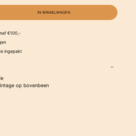
IN WINKELWAGEN
naf €100,-
gen
de ingepakt
le
intage op bovenbeen