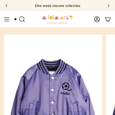
Ga
Elke week nieuwe collecties
naar
omschrijving
Zoek
Account